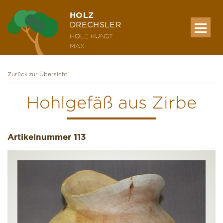
HOLZ
DRECHSLER
HOLZ KUNST
MAX
Zurück zur Übersicht
MEINE WERKE
Hohlgefäß aus Zirbe
AUSSTELLUNG & KURSE
Artikelnummer
113
ÜBER MICH
KONTAKT