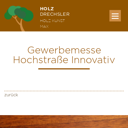
HOLZ
DRECHSLER
HOLZ KUNST
MAX
Gewerbemesse
MEINE WERKE
Hochstraße Innovativ
AUSSTELLUNG & KURSE
ÜBER MICH
zurück
KONTAKT