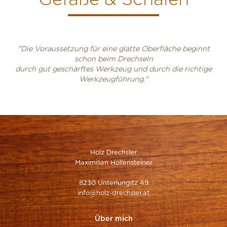
"Die Voraussetzung für eine glatte Oberfläche beginnt
schon beim Drechseln
durch gut geschärftes Werkzeug und durch die richtige
Werkzeugführung."
Holz Drechsler
Maximilian Hollensteiner
8230 Unterlungitz 49
info@holz-drechsler.at
Über mich