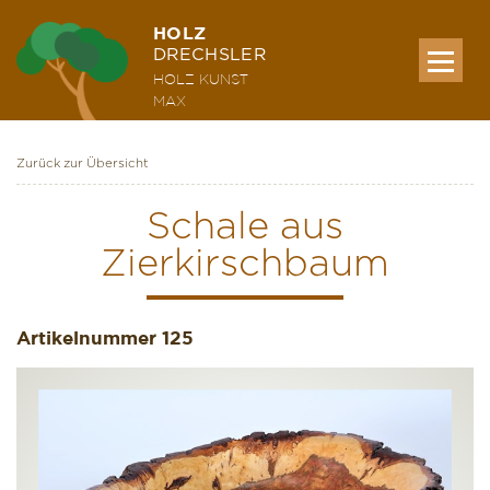
HOLZ
DRECHSLER
HOLZ KUNST
MAX
Zurück zur Übersicht
MEINE WERKE
Schale aus
Zierkirschbaum
AUSSTELLUNG & KURSE
Artikelnummer
ÜBER MICH
125
KONTAKT