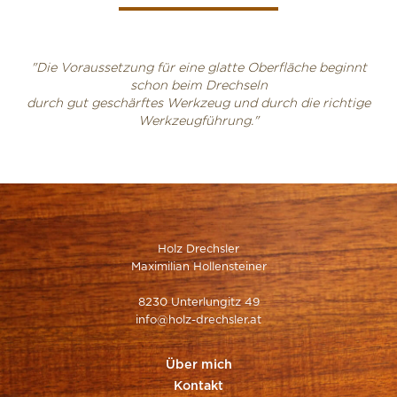
"Die Voraussetzung für eine glatte Oberfläche beginnt
schon beim Drechseln
durch gut geschärftes Werkzeug und durch die richtige
Werkzeugführung."
Holz Drechsler
Maximilian Hollensteiner
8230 Unterlungitz 49
info@holz-drechsler.at
Über mich
Kontakt