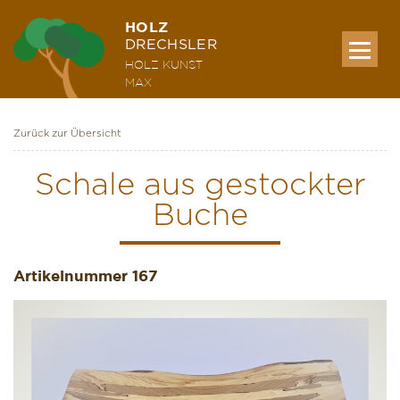
HOLZ
DRECHSLER
HOLZ KUNST
MAX
Zurück zur Übersicht
MEINE WERKE
Schale aus gestockter
Buche
AUSSTELLUNG & KURSE
Artikelnummer
ÜBER MICH
167
KONTAKT