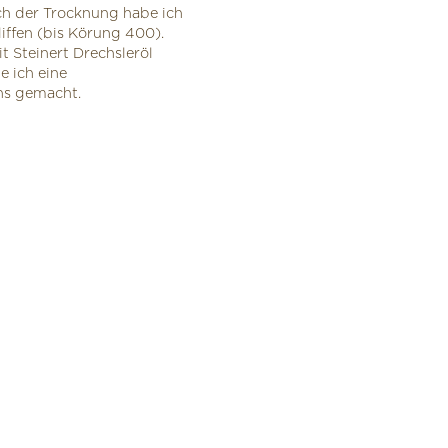
h der Trocknung habe ich
iffen (bis Körung 400).
 Steinert Drechsleröl
e ich eine
hs gemacht.