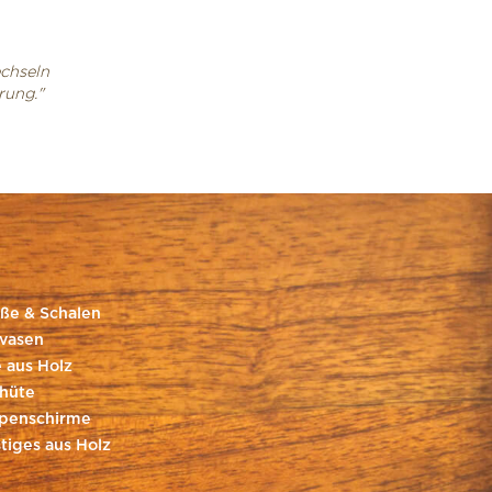
echseln
rung."
ße & Schalen
vasen
 aus Holz
hüte
penschirme
tiges aus Holz