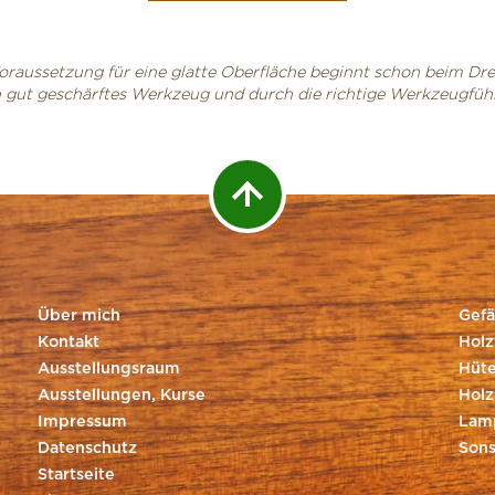
oraussetzung für eine glatte Oberfläche beginnt schon beim Dr
 gut geschärftes Werkzeug und durch die richtige Werkzeugfüh
Über mich
Gefä
Kontakt
Holz
Ausstellungsraum
Hüte
Ausstellungen, Kurse
Holz
Impressum
Lam
Datenschutz
Sons
Startseite