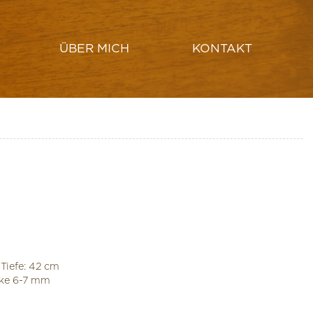
ÜBER MICH
KONTAKT
HUT ERSTELLEN
LAMPENSCHIRM DRECHSELN
 Tiefe: 42 cm
rke 6-7 mm