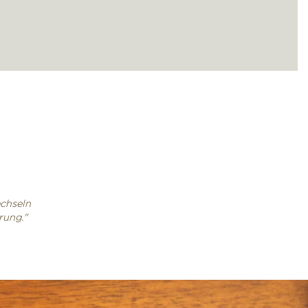
echseln
rung."