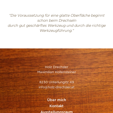
"Die Voraussetzung für eine glatte Oberfläche beginnt
schon beim Drechseln
durch gut geschärftes Werkzeug und durch die richtige
Werkzeugführung."
Holz Drechsler
Maximilian Hollensteiner
8230 Unterlungitz 49
info@holz-drechsler.at
Über mich
Kontakt
Ausstellungsraum