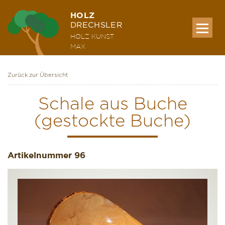
HOLZ
DRECHSLER
HOLZ KUNST
MAX
Zurück zur Übersicht
MEINE WERKE
Schale aus Buche
(gestockte Buche)
AUSSTELLUNG & KURSE
Artikelnummer
ÜBER MICH
96
KONTAKT