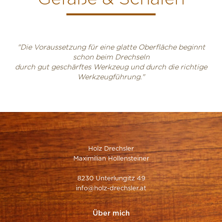
"Die Voraussetzung für eine glatte Oberfläche beginnt
schon beim Drechseln
durch gut geschärftes Werkzeug und durch die richtige
Werkzeugführung."
Holz Drechsler
Maximilian Hollensteiner
8230 Unterlungitz 49
info@holz-drechsler.at
Über mich