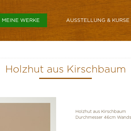
MEINE WERKE
AUSSTELLUNG & KURSE
GEFÄSSE & SCHALEN
VASEN
Holzhut aus Kirschbaum
HÜTE
LAMPENSCHIRME
SONSTIGES
Holzhut aus Kirschbaum
Durchmesser 46cm Wands