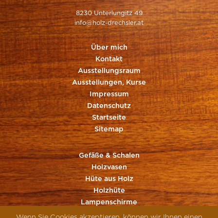
8230 Unterlungitz 49
info@holz-drechsler.at
Über mich
Kontakt
Ausstellungsraum
Ausstellungen, Kurse
Impressum
Datenschutz
Startseite
Sitemap
Gefäße & Schalen
Holzvasen
Hüte aus Holz
Holzhüte
Lampenschirme
Sonstiges aus Holz
Wenn Sie Cookies akzeptieren, können wir Ihnen einen