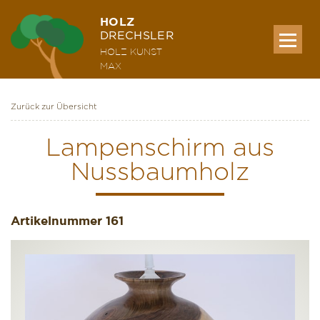
HOLZ
DRECHSLER
HOLZ KUNST
MAX
Zurück zur Übersicht
MEINE WERKE
Lampenschirm aus
Nussbaumholz
AUSSTELLUNG & KURSE
Artikelnummer
ÜBER MICH
161
KONTAKT