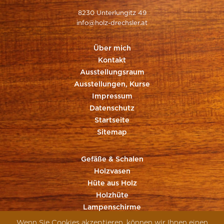
8230 Unterlungitz 49
info@holz-drechsler.at
Über mich
Kontakt
Ausstellungsraum
Ausstellungen, Kurse
Impressum
Datenschutz
Startseite
Sitemap
Gefäße & Schalen
Holzvasen
Hüte aus Holz
Holzhüte
Lampenschirme
Sonstiges aus Holz
Wenn Sie Cookies akzeptieren, können wir Ihnen einen