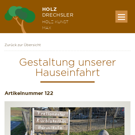
HOLZ
DRECHSLER
HOLZ KUNST
MAX
Zurück zur Übersicht
MEINE WERKE
Gestaltung unserer
Hauseinfahrt
AUSSTELLUNG & KURSE
Artikelnummer
ÜBER MICH
122
KONTAKT