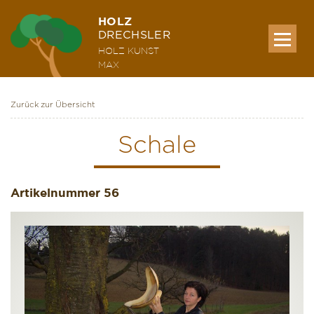
HOLZ
DRECHSLER
HOLZ KUNST
MAX
Zurück zur Übersicht
MEINE WERKE
Schale
AUSSTELLUNG & KURSE
Artikelnummer
56
ÜBER MICH
KONTAKT