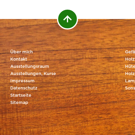
Über mich
Gefä
Kontakt
Holz
Ausstellungsraum
Hüte
Ausstellungen, Kurse
Holz
Impressum
Lam
Datenschutz
Sons
Startseite
Sitemap