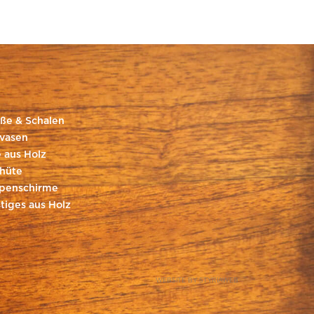
ße & Schalen
vasen
 aus Holz
hüte
penschirme
tiges aus Holz
WEBSITE BY STYRIAWEB