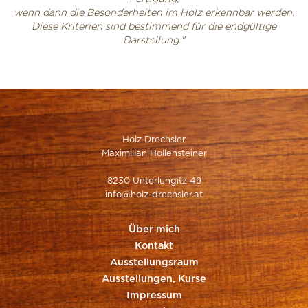
wenn dann die Besonderheiten im Holz erkennbar werden.
Diese Kriterien sind bestimmend für die endgültige
Darstellung."
Holz Drechsler
Maximilian Hollensteiner
8230 Unterlungitz 49
info@holz-drechsler.at
Über mich
Kontakt
Ausstellungsraum
Ausstellungen, Kurse
Impressum