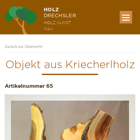
HOLZ
DRECHSLER
HOLZ KUNST
MAX
Zurück zur Übersicht
MEINE WERKE
Objekt aus Kriecherlholz
AUSSTELLUNG & KURSE
Artikelnummer
65
ÜBER MICH
KONTAKT