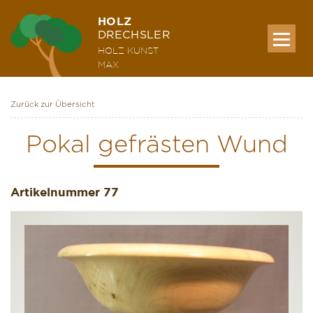
HOLZ
DRECHSLER
HOLZ KUNST
MAX
Zurück zur Übersicht
MEINE WERKE
Pokal gefrästen Wund
AUSSTELLUNG & KURSE
Artikelnummer
77
ÜBER MICH
KONTAKT