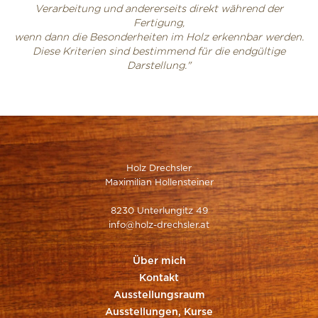
Verarbeitung und andererseits direkt während der
Fertigung,
wenn dann die Besonderheiten im Holz erkennbar werden.
Diese Kriterien sind bestimmend für die endgültige
Darstellung."
Holz Drechsler
Maximilian Hollensteiner
8230 Unterlungitz 49
info@holz-drechsler.at
Über mich
Kontakt
Ausstellungsraum
Ausstellungen, Kurse