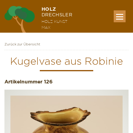
HOLZ
DRECHSLER
HOLZ KUNST
MAX
Zurück zur Übersicht
MEINE WERKE
Kugelvase aus Robinie
AUSSTELLUNG & KURSE
Artikelnummer
126
ÜBER MICH
KONTAKT