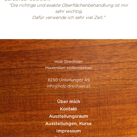
"Die richtige und exakte Oberflächenbehandlung ist mir
sehr wichtig.
Dafür verwende ich sehr viel Zeit."
Holz Drechsler
Maximilian Hollensteiner
8230 Unterlungitz 49
info@holz-drechsler.at
Über mich
Kontakt
Ausstellungsraum
Ausstellungen, Kurse
Impressum