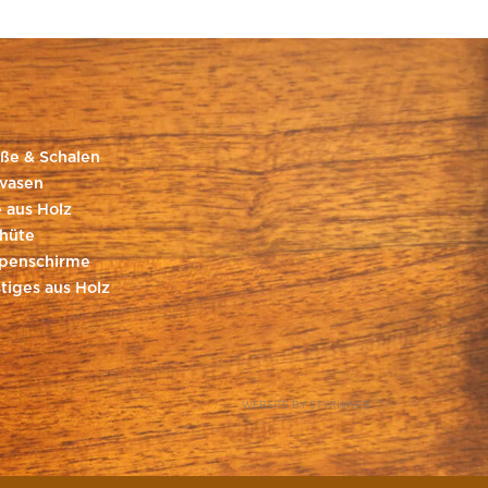
ße & Schalen
vasen
 aus Holz
hüte
penschirme
tiges aus Holz
WEBSITE BY STYRIAWEB