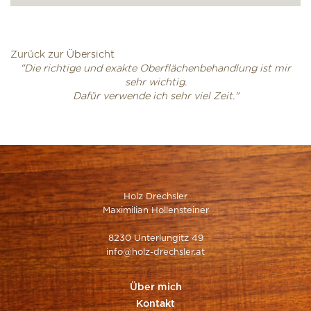
Zurück zur Übersicht
"Die richtige und exakte Oberflächenbehandlung ist mir
sehr wichtig.
Dafür verwende ich sehr viel Zeit."
Holz Drechsler
Maximilian Hollensteiner
8230 Unterlungitz 49
info@holz-drechsler.at
Über mich
Kontakt