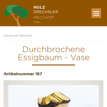
HOLZ
DRECHSLER
HOLZ KUNST
MAX
Zurück zur Übersicht
MEINE WERKE
Durchbrochene
Essigbaum - Vase
AUSSTELLUNG & KURSE
Artikelnummer
ÜBER MICH
187
KONTAKT